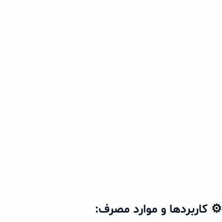
جریان نامی
1000 آمپر
قدرت قطع
متناسب با ظرفیت
ولتاژ عملکرد
690 ولت AC
نوع حفاظت
حفاظت در برابر اضافه‌بار، اتصال کوتاه و جریان معیوب
قابلیت موتور
بله (عملگر موتور دار)
نوع نصب
روی ریل (DIN Rail)
ساخت کشور
فرانسه
⚙️ کاربردها و موارد مصرف: