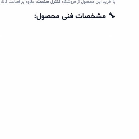
با خرید این محصول از فروشگاه
کنترل صنعت
، علاوه بر اصالت کال
🔧 مشخصات فنی محصول:
ویژگی
مق
مدل
00
برند
ic
سری محصول
ct
نوع
کل
جریان نامی
400 آ
ولتاژ عملکرد
690 ول