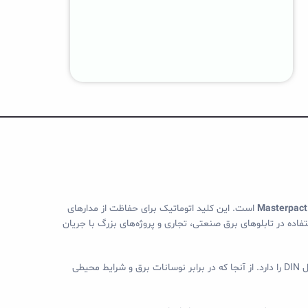
Masterpact
است. این کلید اتوماتیک برای حفاظت از مدارهای
ی شده است. با قدرت قطع 400 آمپر و عملکرد سریع، این کلید برای استفاده در تابلوهای برق صنعتی، تجاری و پروژه‌های بزرگ با جریان
این محصول به‌طور خاص برای محیط‌های صنعتی و تجاری با بارهای سنگین و نیاز به حفاظت‌های خاص ساخته شده است و امکان نصب آسان روی ریل DIN را دارد. از آنجا که در برابر نوسانات برق و شرایط محیطی