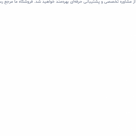
ا، از مشاوره تخصصی و پشتیبانی حرفه‌ای بهره‌مند خواهید شد. فروشگاه ما مرجع
دار
G40F3A4
Schneider Electr
Masterpa
ید اتوماتیک فیکس
مپر
ت AC