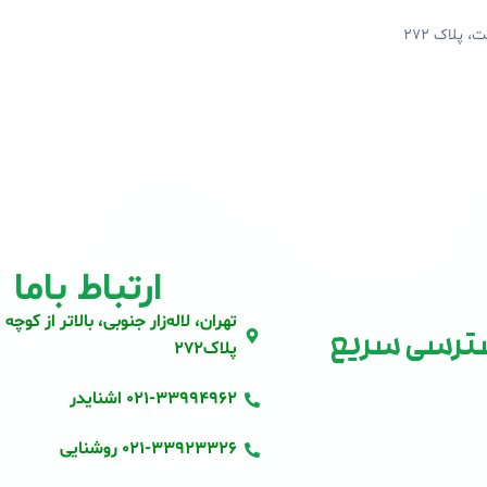
 پلاک 272
ارتباط باما
تهران، لاله‌زار جنوبی، بالاتر از کوچه 
رسی سریع
پلاک272
صفحه اصلی
021-33994962 اشنایدر
درباره ما
تماس باما
021-33923326 روشنایی
نوشته‌ها