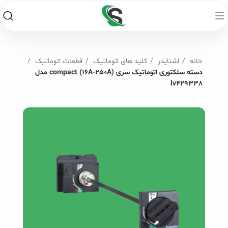
خانه
اشنایدر
کلید های اتوماتیک
قطعات اتوماتیک
دسته سلکتوری اتوماتیک سری compact (16A-250A) مدل
lv429338