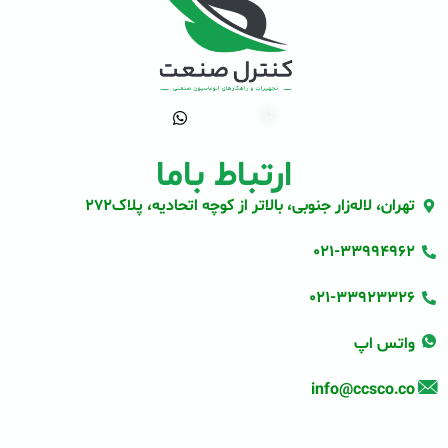
ارتباط باما
تهران، لاله‌زار جنوبی، بالاتر از کوچه اتحادیه، پلاک272
021-33994962
021-33923326
واتس اپ
info@ccsco.co