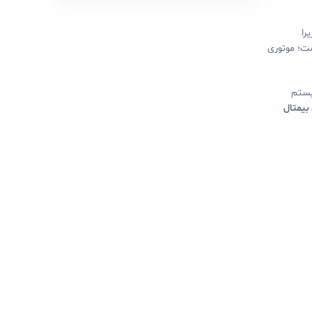
را
ت؛ موتوری
سیستم
بیمتال