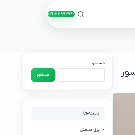
021-33994962
جستجو
سور
جستجو
دسته‌ها
برق صنعتی